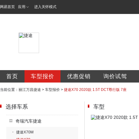
网易首页
应用
进入关怀模式
丽江万昌汽车销售
首页
车型报价
优惠促销
询价试驾
当前位置：
丽江万昌捷途
>
车型报价
>
捷途X70 2020款 1.5T DCT尊行版 7座
选择车系
车型
奇瑞汽车捷途
捷途X70M