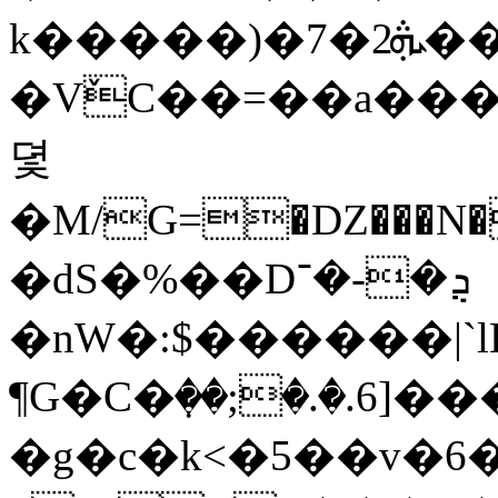
k�����)�ܞ2�7��o|
�VٚC��=��a���
뎣
�M/G=�DZ���N�
�dS�%��Dܯ�-�־
�nW�:$������|`l
¶G�C�ٜ��;�.�.
�g�c�k<�5��v�6