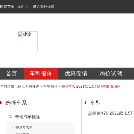
网易首页
应用
进入关怀模式
丽江万昌汽车销售
首页
车型报价
优惠促销
询价试驾
当前位置：
丽江万昌捷途
>
车型报价
>
捷途X70 2021款 1.5T MT特供I版 6座
选择车系
车型
奇瑞汽车捷途
捷途X70M