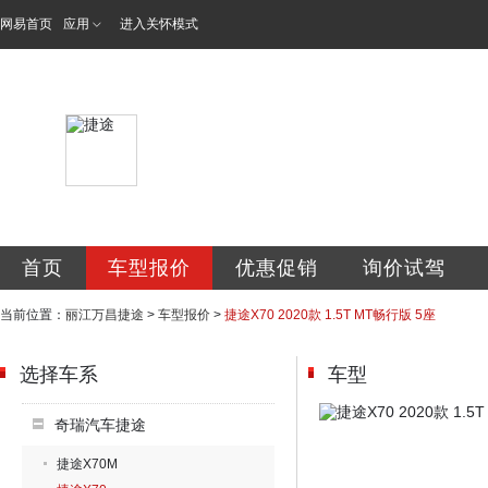
网易首页
应用
进入关怀模式
丽江万昌汽车销售
首页
车型报价
优惠促销
询价试驾
当前位置：
丽江万昌捷途
>
车型报价
>
捷途X70 2020款 1.5T MT畅行版 5座
选择车系
车型
奇瑞汽车捷途
捷途X70M